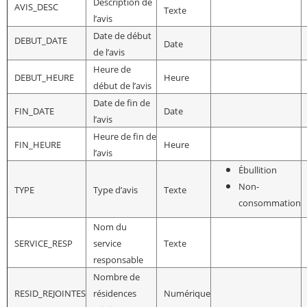
Description de
AVIS_DESC
Texte
l’avis
Date de début
DEBUT_DATE
Date
de l’avis
Heure de
DEBUT_HEURE
Heure
début de l’avis
Date de fin de
FIN_DATE
Date
l’avis
Heure de fin de
FIN_HEURE
Heure
l’avis
Ébullition
Non-
TYPE
Type d’avis
Texte
consommation
Nom du
SERVICE_RESP
service
Texte
responsable
Nombre de
RESID_REJOINTES
résidences
Numérique