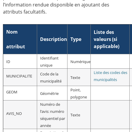
l’information rendue disponible en ajoutant des
attributs facultatifs.
Nom
Liste des
Description
Type
valeurs
(si
applicable)
attribut
Identifiant
ID
Numérique
unique
Liste des codes des
Code de la
MUNICIPALITE
Texte
municipalités
municipalité
Point,
GEOM
Géométrie
polygone
Numéro de
l’avis: numéro
AVIS_NO
Texte
séquentiel par
année