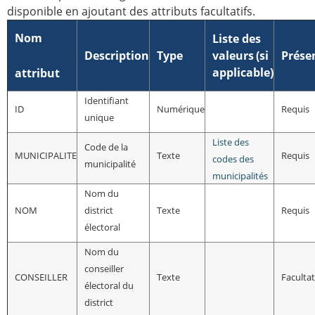
disponible en ajoutant des attributs facultatifs.
Nom
Liste des
Description
Type
valeurs
(si
Prése
applicable)
attribut
Identifiant
ID
Numérique
Requis
unique
Liste des
Code de la
MUNICIPALITE
Texte
Requis
codes des
municipalité
municipalités
Nom du
NOM
district
Texte
Requis
électoral
Nom du
conseiller
CONSEILLER
Texte
Facultat
électoral du
district