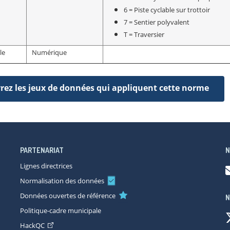
6 = Piste cyclable sur trottoir
7 = Sentier polyvalent
T = Traversier
le
Numérique
ez les jeux de données qui appliquent cette norme
PARTENARIAT
N
Lignes directrices
Normalisation des données
Données ouvertes de référence
N
Politique-cadre municipale
HackQC