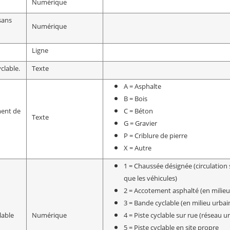
Numérique
sans
Numérique
Ligne
clable.
Texte
A = Asphalte
B = Bois
ment de
C = Béton
Texte
G = Gravier
P = Criblure de pierre
X = Autre
1 = Chaussée désignée (circulation
que les véhicules)
2 = Accotement asphalté (en milieu 
3 = Bande cyclable (en milieu urbai
lable
Numérique
4 = Piste cyclable sur rue (réseau u
5 = Piste cyclable en site propre