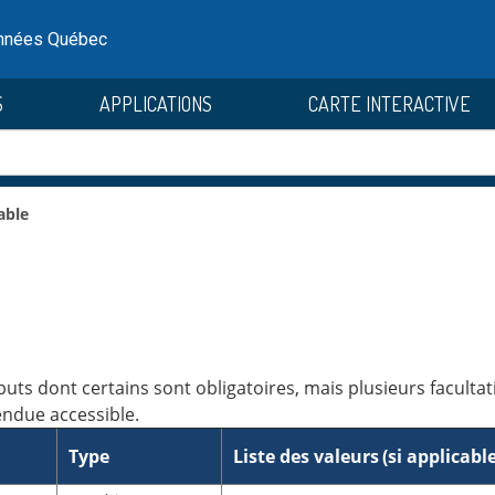
onnées Québec
S
APPLICATIONS
CARTE INTERACTIVE
able
ts dont certains sont obligatoires, mais plusieurs facultatif
endue accessible.
Type
Liste des valeurs
(si applicable