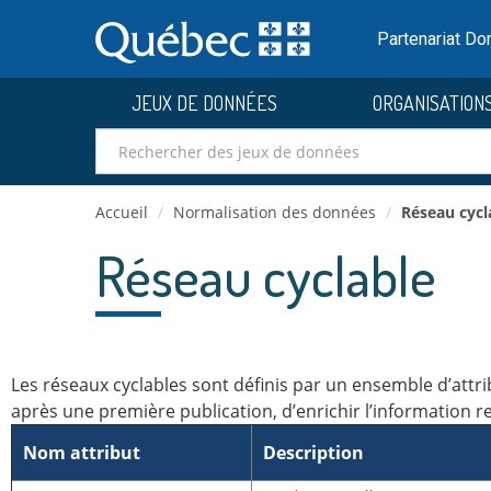
Passer
au
Partenariat D
contenu
JEUX DE DONNÉES
ORGANISATION
Accueil
/
Normalisation des données
/
Réseau cycl
Réseau cyclable
Les réseaux cyclables sont définis par un ensemble d’attribu
après une première publication, d’enrichir l’information r
Nom attribut
Description