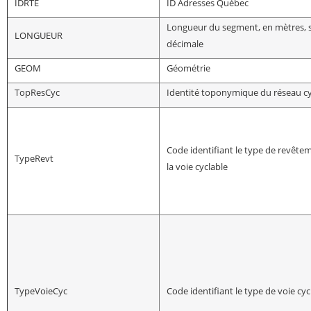
IDRTE
ID Adresses Québec
Longueur du segment, en mètres, 
LONGUEUR
décimale
GEOM
Géométrie
TopResCyc
Identité toponymique du réseau cy
Code identifiant le type de revête
TypeRevt
la voie cyclable
TypeVoieCyc
Code identifiant le type de voie cyc