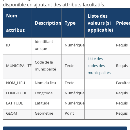
disponible en ajoutant des attributs facultatifs.
Nom
Liste des
Description
Type
valeurs
(si
Prése
applicable)
attribut
Identifiant
ID
Numérique
Requis
unique
Liste des
Code de la
MUNICIPALITE
Texte
codes des
Requis
municipalité
municipalités
NOM_LIEU
Nom du lieu
Texte
Facultat
LONGITUDE
Longitude
Numérique
Requis
LATITUDE
Latitude
Numérique
Requis
GEOM
Géométrie
Point
Requis