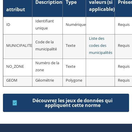
Description
Type
valeurs
(si
Prése
applicable)
attribut
Identifiant
ID
Numérique
Requis
unique
Liste des
Code de la
MUNICIPALITE
Texte
codes des
Requis
municipalité
municipalités
Numéro de la
NO_ZONE
Texte
Requis
zone
GEOM
Géométrie
Polygone
Requis
Découvrez les jeux de données qui
appliquent cette norme