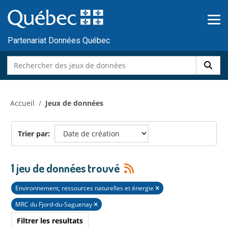
Skip to main content
Passer
au
contenu
Partenariat Données Québec
Accueil
Jeux de données
Trier par
1 jeu de données trouvé
Environnement, ressources naturelles et énergie
MRC du Fjord-du-Saguenay
Filtrer les resultats