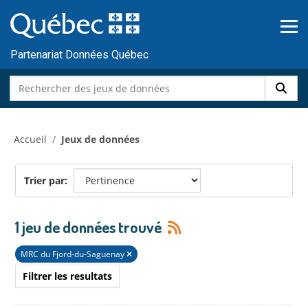
Skip to main content
Passer
au
contenu
Partenariat Données Québec
Accueil
Jeux de données
Trier par
1 jeu de données trouvé
MRC du Fjord-du-Saguenay
Filtrer les resultats