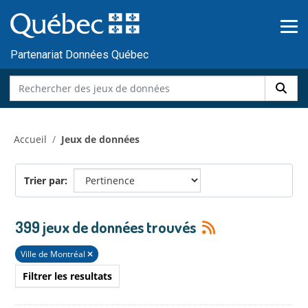
Skip to main content
Passer
au
contenu
Partenariat Données Québec
Accueil
Jeux de données
Trier par
399 jeux de données trouvés
Ville de Montréal
Filtrer les resultats