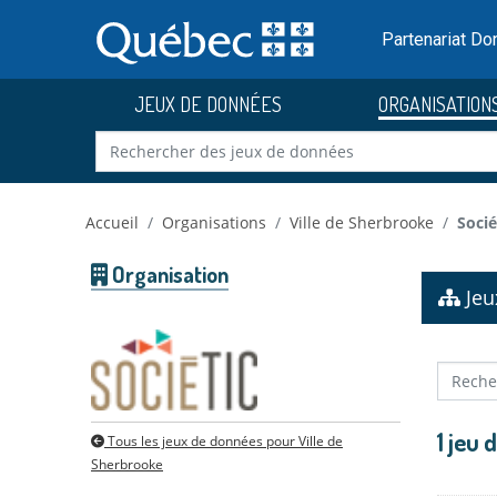
Skip to main content
Passer
au
Partenariat D
contenu
JEUX DE DONNÉES
ORGANISATION
Accueil
Organisations
Ville de Sherbrooke
Soci
Organisation
Jeu
1 jeu
Tous les jeux de données pour Ville de
Sherbrooke