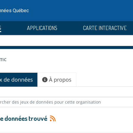
onnées Québec
S
APPLICATIONS
CARTE INTERACTIVE
éTIC
x de données
À propos
 de données trouvé