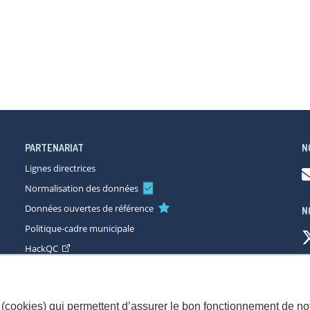
PARTENARIAT
N
Lignes directrices
Normalisation des données
Données ouvertes de référence
N
Politique-cadre municipale
HackQC
ccessibilité
Plan du site
Consignes de sécurité
Politique de con
(cookies) qui permettent d’assurer le bon fonctionnement de not