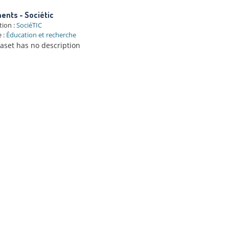
nts - Sociétic
tion :
SociéTIC
 :
Éducation et recherche
taset has no description