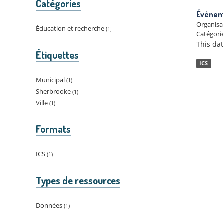
Catégories
Événeme
Organisa
Éducation et recherche
1
Catégorie
This da
Étiquettes
ICS
Municipal
1
Sherbrooke
1
Ville
1
Formats
ICS
1
Types de ressources
Données
1