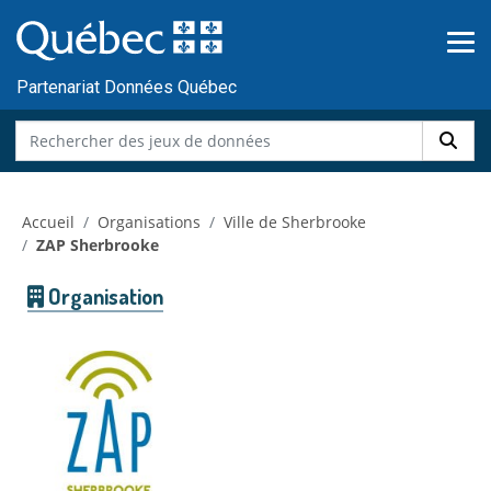
Skip to main content
Passer
au
contenu
Partenariat Données Québec
Accueil
Organisations
Ville de Sherbrooke
ZAP Sherbrooke
Organisation