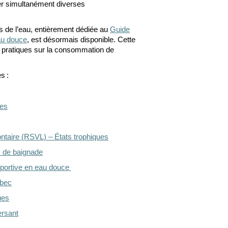
ter simultanément diverses
s de l’eau, entièrement dédiée au
Guide
au douce
, est désormais disponible. Cette
t pratiques
sur la consommation
de
es
:
res
lontaire (RSVL)
–
États trophiques
s de baignade
portive en eau douce
bec
ues
ersant