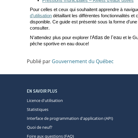
Pressions municipales
–
Rejets d
’
eaux usées
Pour
celles et ceux
qui souhaitent apprendre à navigue
d’utilisation
détaillant les différentes fonctionnalités e
disponible. Ce guide est présenté sous la forme d’une c
consulter.
Atlas de l’eau
N
’
attendez plus pour explorer l’
et
le
Gu
pêche sportive en eau douce
!
Publié par
Gouvernement du Québec
EN SAVOIR PLUS
Licence d'utilisation
Statistiques
Interface de programmation d'application (API)
Quoi de neuf?
Foire aux questions (FAQ)