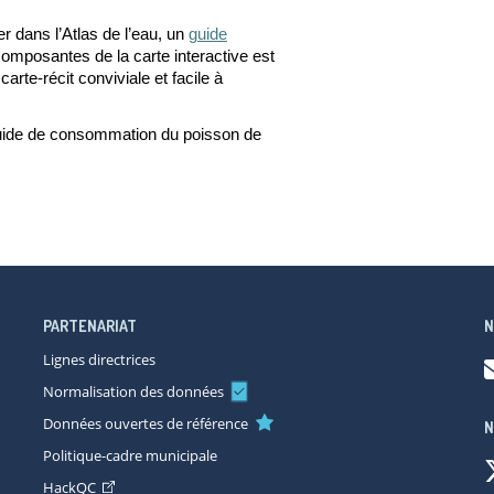
r dans l’Atlas de l’eau, un
guide
t composantes de la carte interactive est
arte-récit conviviale et facile
à
ide de consommation du poisson de
PARTENARIAT
N
Lignes directrices
Normalisation des données
Données ouvertes de référence
N
Politique-cadre municipale
HackQC