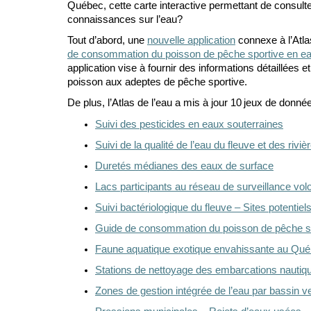
Québec
,
cette
carte interactive permettant de consul
connaissances sur l’eau
?
Tout d
’
abord, une
nouvelle application
connexe à l’Atla
de consommation du poisson de pêche sportive en e
application vise à fournir des informations détaillées e
poisson aux
adeptes
de pêche sportive.
De plus,
l’
Atlas de l’eau a mis à jour 1
0
jeux de donné
Suivi des pesticides en eaux souterraines
Suivi de la qualité de l’eau du fleuve et des riviè
Duretés médianes des eaux de surface
Lacs participants au réseau de surveillance vo
Suivi bactériologique du fleuve
–
Sites potentiel
Guide de consommation du poisson de pêche s
Faune aquatique exotique envahissante
au Qué
Stations de nettoyage des embarcations nautiq
Zones de gestion intégrée de l’eau par bassin v