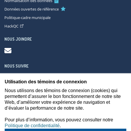
Normalisation des données
Données ouvertes de référence
Politique-cadre municipale
HackQC
NOUS JOINDRE
NOUS SUIVRE
Utilisation des témoins de connexion
Nous utilisons des témoins de connexion (cookies) qui
permettent d’assurer le bon fonctionnement de notre site
Web, d’améliorer votre expérience de navigation et
À propos
Accessibilité
Plan du site
Consignes de sécurité
d’évaluer la performance de notre site.
Politique de confidentialité
Pour plus d’information, vous pouvez consulter notre
Politique de confidentialité
.