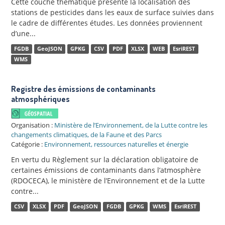
Cette couche thématique présente la localisation des
stations de pesticides dans les eaux de surface suivies dans
le cadre de différentes études. Les données proviennent
d’une...
FGDB
GeoJSON
GPKG
CSV
PDF
XLSX
WEB
EsriREST
WMS
Registre des émissions de contaminants
atmosphériques
Organisation :
Ministère de l’Environnement, de la Lutte contre les
changements climatiques, de la Faune et des Parcs
Catégorie :
Environnement, ressources naturelles et énergie
En vertu du Règlement sur la déclaration obligatoire de
certaines émissions de contaminants dans l’atmosphère
(RDOCECA), le ministère de l’Environnement et de la Lutte
contre...
CSV
XLSX
PDF
GeoJSON
FGDB
GPKG
WMS
EsriREST