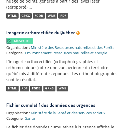
nuage de points, générés à partir des levés laser
(aéroporté)....
HTML
GPKG
FGDB
WMS
PDF
Imagerie orthorectifiée du Québec
Organisation :
Ministère des Ressources naturelles et des Forêts
Catégorie :
Environnement, ressources naturelles et énergie
L’imagerie orthorectifiée (orthophotographies et
orthomosaïques) offre une vue aérienne du territoire
québécois à différentes époques. Les orthophotographies
sont le résultat...
HTML
PDF
FGDB
GPKG
WMS
Fichier cumulatif des données des urgences
Organisation :
Ministère de la Santé et des services sociaux
Catégorie :
Santé
Le fichier des données cumulatives à l’urgence affiche le