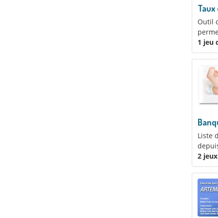
Taux 
Outil 
permet
1 jeu
Banq
Liste 
depuis
2 jeu