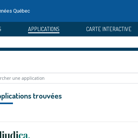
onnées Québec
S
APPLICATIONS
CARTE INTERACTIVE
plications trouvées