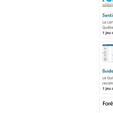
Senti
La car
Québec
1 jeu
Guid
Le Gu
recom
1 jeu