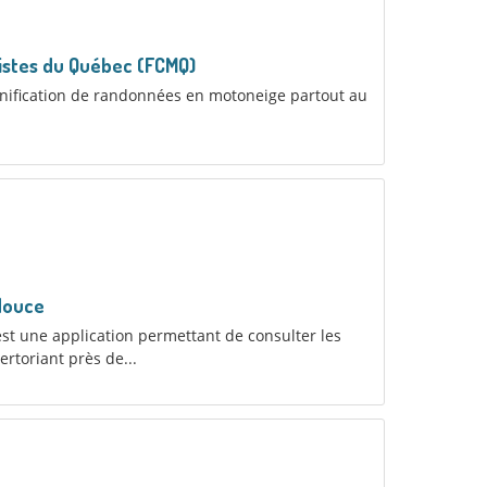
gistes du Québec (FCMQ)
lanification de randonnées en motoneige partout au
douce
t une application permettant de consulter les
toriant près de...