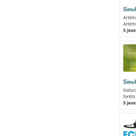
Simul
Artémi
Artémi
5 jeu
Simul
Natura
forêts
5 jeu