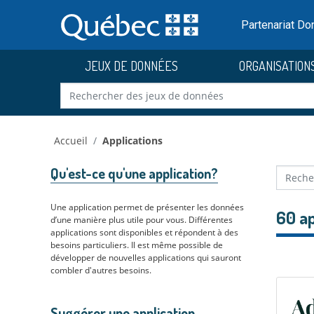
Skip to main content
Passer
au
Partenariat D
contenu
JEUX DE DONNÉES
ORGANISATION
Accueil
Applications
Qu'est-ce qu'une application?
Une application permet de présenter les données
60 ap
d’une manière plus utile pour vous. Différentes
applications sont disponibles et répondent à des
besoins particuliers. Il est même possible de
développer de nouvelles applications qui sauront
combler d'autres besoins.
Suggérer une application