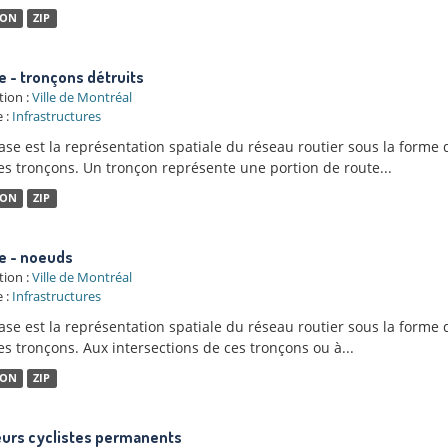
SON
ZIP
 - tronçons détruits
tion :
Ville de Montréal
 :
Infrastructures
ase est la représentation spatiale du réseau routier sous la forme
 tronçons. Un tronçon représente une portion de route...
SON
ZIP
e - noeuds
tion :
Ville de Montréal
 :
Infrastructures
ase est la représentation spatiale du réseau routier sous la forme
 tronçons. Aux intersections de ces tronçons ou à...
SON
ZIP
urs cyclistes permanents