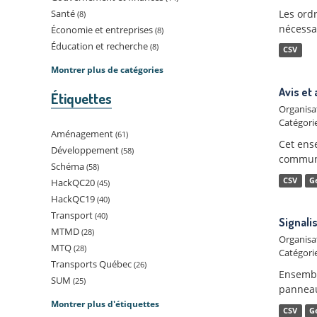
Les ord
Santé
8
nécessai
Économie et entreprises
8
Éducation et recherche
8
CSV
Montrer plus de catégories
Avis et 
Étiquettes
Organisa
Catégorie
Aménagement
61
Cet ense
Développement
58
communi
Schéma
58
CSV
G
HackQC20
45
HackQC19
40
Transport
40
Signali
MTMD
28
Organisa
MTQ
28
Catégorie
Transports Québec
26
Ensemble
SUM
25
panneaux
Montrer plus d'étiquettes
CSV
G