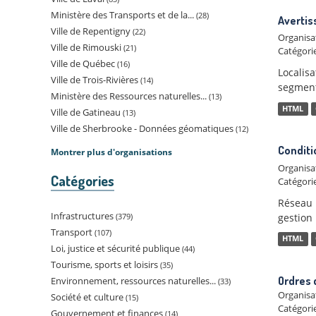
Ministère des Transports et de la...
28
Avertis
Ville de Repentigny
22
Organisa
Ville de Rimouski
21
Catégorie
Ville de Québec
16
Localis
Ville de Trois-Rivières
14
segment
Ministère des Ressources naturelles...
13
HTML
Ville de Gatineau
13
Ville de Sherbrooke - Données géomatiques
12
Conditi
Montrer plus d'organisations
Organisa
Catégories
Catégorie
Réseau l
Infrastructures
gestion
379
Transport
107
HTML
Loi, justice et sécurité publique
44
Tourisme, sports et loisirs
35
Ordres 
Environnement, ressources naturelles...
33
Organisa
Société et culture
15
Catégorie
Gouvernement et finances
14