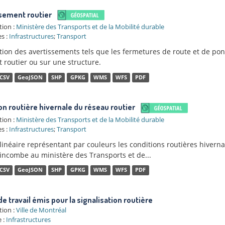
sement routier
tion :
Ministère des Transports et de la Mobilité durable
s :
Infrastructures
;
Transport
ation des avertissements tels que les fermetures de route et de po
 routier ou sur une structure.
CSV
GeoJSON
SHP
GPKG
WMS
WFS
PDF
on routière hivernale du réseau routier
tion :
Ministère des Transports et de la Mobilité durable
s :
Infrastructures
;
Transport
inéaire représentant par couleurs les conditions routières hiverna
 incombe au ministère des Transports et de...
CSV
GeoJSON
SHP
GPKG
WMS
WFS
PDF
de travail émis pour la signalisation routière
tion :
Ville de Montréal
 :
Infrastructures