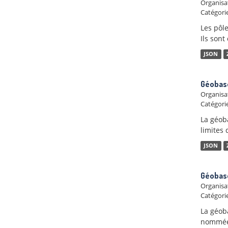
Organisa
Catégorie
Les pôl
Ils sont
JSON
Géobase
Organisa
Catégorie
La géob
limites 
JSON
Géobase
Organisa
Catégorie
La géob
nommées