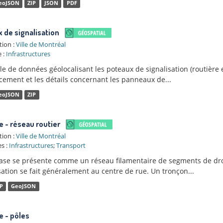
eoJSON
ZIP
JSON
PDF
 de signalisation
tion :
Ville de Montréal
 :
Infrastructures
 de données géolocalisant les poteaux de signalisation (routière e
cement et les détails concernant les panneaux de...
eoJSON
ZIP
 - réseau routier
tion :
Ville de Montréal
s :
Infrastructures
;
Transport
ase se présente comme un réseau filamentaire de segments de d
ation se fait généralement au centre de rue. Un tronçon...
IP
GeoJSON
 - pôles