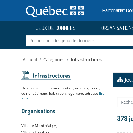
Skip to main content
Passer
au
Partenariat D
contenu
JEUX DE DONNÉES
ORGANISATION
Accueil
Catégories
Infrastructures
Infrastructures
Jeu
Urbanisme, télécommunication, aménagement,
voirie, bâtiment, habitation, logement, adresse
lire
plus
Organisations
379 j
Ville de Montréal
94
Ville de Laval
83