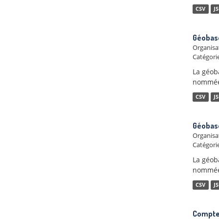
CSV
J
Géobase
Organisa
Catégorie
La géob
nommées
CSV
J
Géobas
Organisa
Catégorie
La géob
nommées
CSV
J
Compte