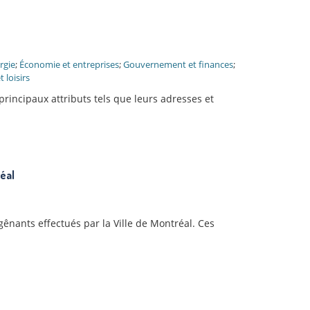
rgie
;
Économie et entreprises
;
Gouvernement et finances
;
 loisirs
principaux attributs tels que leurs adresses et
éal
nants effectués par la Ville de Montréal. Ces