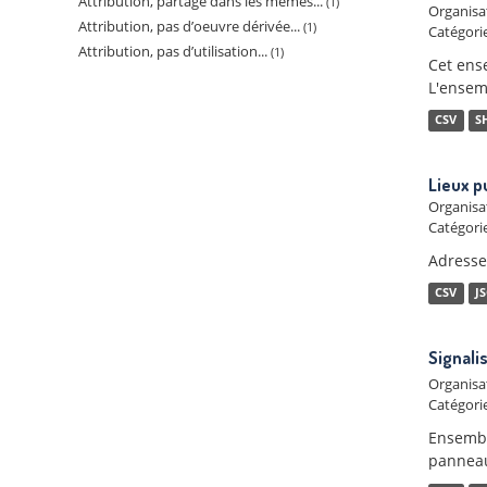
Attribution, partage dans les mêmes...
1
Organisa
Attribution, pas d’oeuvre dérivée...
1
Catégorie
Attribution, pas d’utilisation...
1
Cet ens
L'ensemb
CSV
S
Lieux p
Organisa
Catégorie
Adresses
CSV
J
Signali
Organisa
Catégorie
Ensembl
panneaux