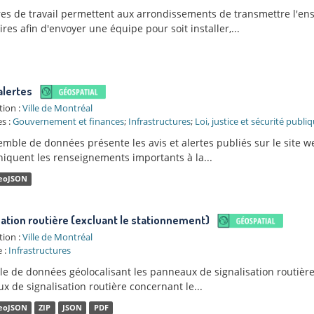
res de travail permettent aux arrondissements de transmettre l'ens
res afin d'envoyer une équipe pour soit installer,...
alertes
tion :
Ville de Montréal
s :
Gouvernement et finances
;
Infrastructures
;
Loi, justice et sécurité publi
mble de données présente les avis et alertes publiés sur le site web
quent les renseignements importants à la...
eoJSON
sation routière (excluant le stationnement)
tion :
Ville de Montréal
 :
Infrastructures
 de données géolocalisant les panneaux de signalisation routière su
 de signalisation routière concernant le...
eoJSON
ZIP
JSON
PDF