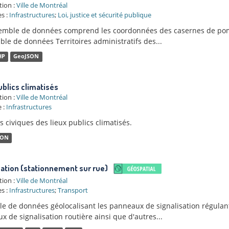
tion :
Ville de Montréal
s :
Infrastructures
;
Loi, justice et sécurité publique
emble de données comprend les coordonnées des casernes de pompi
le de données Territoires administratifs des...
HP
GeoJSON
ublics climatisés
tion :
Ville de Montréal
 :
Infrastructures
 civiques des lieux publics climatisés.
SON
sation (stationnement sur rue)
tion :
Ville de Montréal
s :
Infrastructures
;
Transport
e de données géolocalisant les panneaux de signalisation régulant 
 de signalisation routière ainsi que d'autres...