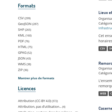
Formats
Lieux e
CSV
299
Organisa
Catégorie
GeoJSON
287
Infrastru
SHP
265
KML
Cet ense
160
horaires
PDF
76
HTML
75
CSV
S
GPKG
52
JSON
43
Remorqu
WMS
38
Organisa
ZIP
36
Catégorie
Montrer plus de formats
L'ensem
remorqu
Licences
WEB
C
Attribution (CC-BY 4.0)
372
Attribution, pas d’utilisation...
4
Caserne