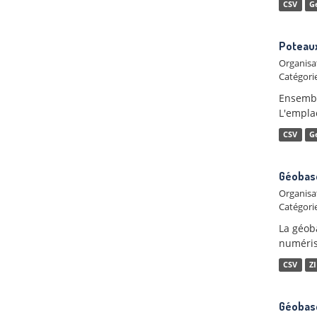
CSV
G
Poteaux
Organisa
Catégorie
Ensemble
L'empla
CSV
G
Géobase
Organisa
Catégorie
La géob
numéris
CSV
Z
Géobase