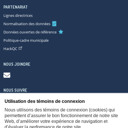
PARTENARIAT
Lignes directrices
Normalisation des données
Données ouvertes de référence
Politique-cadre municipale
HackQC
NOUS JOINDRE
NOUS SUIVRE
Utilisation des témoins de connexion
Nous utilisons des témoins de connexion (cookies) qui
permettent d’assurer le bon fonctionnement de notre site
Web, d’améliorer votre expérience de navigation et
À propos
Accessibilité
Plan du site
Consignes de sécurité
d’évaluer la performance de notre site.