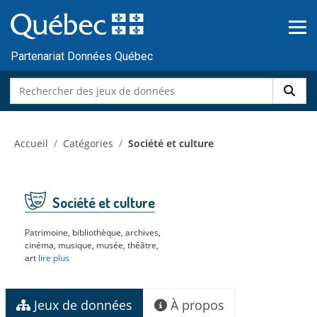
Skip to main content
Passer
au
contenu
Partenariat Données Québec
Accueil
Catégories
Société et culture
Société et culture
Patrimoine, bibliothèque, archives,
cinéma, musique, musée, théâtre,
art
lire plus
Jeux de données
À propos