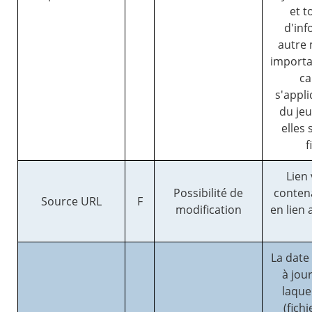
et 
d'inf
autre 
importan
ca
s'appl
du jeu
elles
f
Lien
Possibilité de
conten
Source URL
F
modification
en lien
La date
à jour
laque
(fich