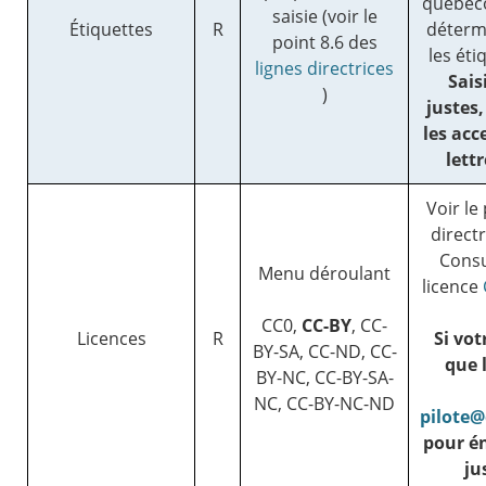
québéco
saisie (voir le
Étiquettes
R
détermi
point 8.6 des
les éti
lignes directrices
Sais
)
justes,
les acc
lett
Voir le
directr
Consu
Menu déroulant
licence
CC0,
CC-BY
, CC-
Licences
R
Si vot
BY-SA, CC-ND, CC-
que 
BY-NC, CC-BY-SA-
NC, CC-BY-NC-ND
pilote
pour én
ju