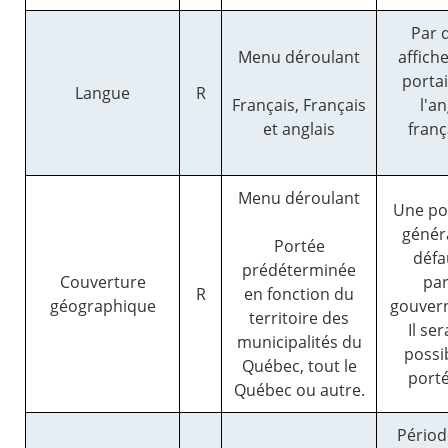
Par 
Menu déroulant
affiche
porta
Langue
R
Français, Français
l'an
et anglais
franç
Menu déroulant
Une po
généra
Portée
défa
prédéterminée
Couverture
par
R
en fonction du
géographique
gouver
territoire des
Il se
municipalités du
possi
Québec, tout le
porté
Québec ou autre.
Périod