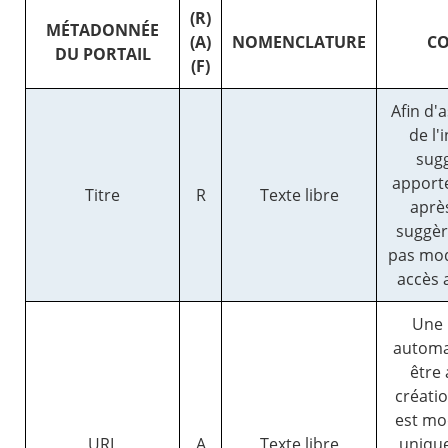
(R)
MÉTADONNÉE
(A)
NOMENCLATURE
CO
DU PORTAIL
(F)
Afin d'
de l'
sugg
apporte
Titre
R
Texte libre
après
suggèr
pas mod
accès 
Une 
automa
être 
créatio
est mod
URL
A
Texte libre
unique