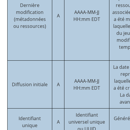
Dernière
ressou
modification
AAAA-MM-JJ
associé
A
(métadonnées
HH:mm EDT
a été m
ou ressources)
laquelle
du jeu
modifi
temp
La date 
repr
AAAA-MM-JJ
laquell
Diffusion initiale
A
HH:mm EDT
a été c
La d
avanc
Identifiant
Identifiant
Généré
A
universel unique
unique
ou UUID