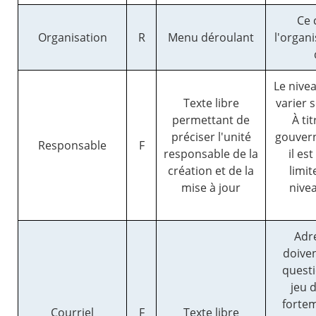
Ce 
Organisation
R
Menu déroulant
l'organi
Le nive
Texte libre
varier s
permettant de
À ti
préciser l'unité
gouver
Responsable
F
responsable de la
il e
création et de la
limit
mise à jour
nivea
Adr
doiven
questi
jeu d
forte
Courriel
F
Texte libre