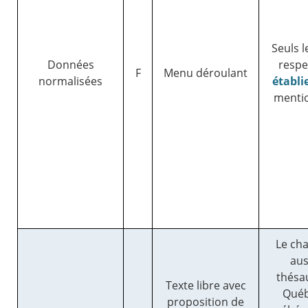
Seuls 
Données
respe
F
Menu déroulant
normalisées
établi
mentio
Le cha
aus
thésa
Texte libre avec
Québ
proposition de