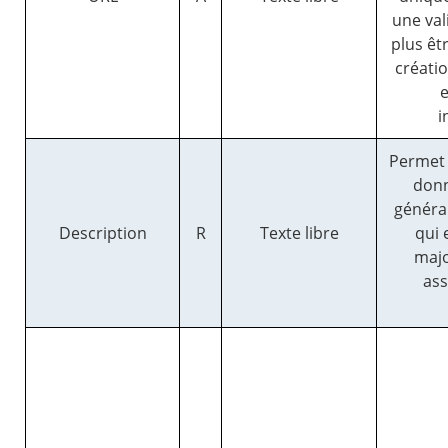
une val
plus êt
créatio
e
i
Permet 
donn
général
Description
R
Texte libre
qui 
majo
ass