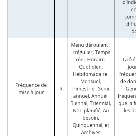
d’ind
c
comm
diff
d
Menu déroulant :
Irrégulier, Temps
réel, Horaire,
La fr
Quotidien,
jou
Hebdomadaire,
fréquen
Mensuel,
de don
Fréquence de
R
Trimestriel, Semi-
Géné
mise à jour
annuel, Annuel,
fréquen
Biennal, Triennial,
que la 
Non planifié, Au
les 
besoin,
Quinquennal, et
Archives