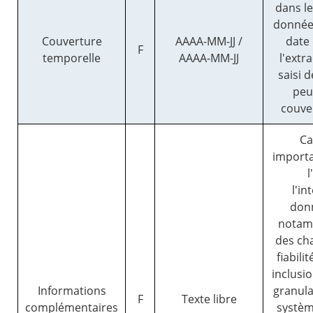
dans l
données
Couverture
AAAA-MM-JJ /
date 
F
temporelle
AAAA-MM-JJ
l'extr
saisi 
peu
couve
Ca
importa
l
l'in
donn
notamm
des cha
fiabili
inclusio
Informations
granular
F
Texte libre
complémentaires
systèm