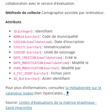
collaboration avec le service d'évaluation.
Méthode de collecte
Cartographie assistée par ordinateur.
Attributs
(
) : Identifiant
ID
integer
(
) : Code de municipalité
ADM01A
varchar
(
) : Date d'inscription
SI0318A
smalldatetime
(
) : Immatriculation
SI0317C
varchar
(
) : Unité de voisinage
SI0528C
varchar
(
) : Créé le
DATE_CREATION
smalldatetime
(
) : Modifié le
DATE_MODIFICATION
smalldatetime
(
) : Modifié par
USER_MODIFICATION
varchar
(
) : Fichier joint
X_FIC_JOINT
varchar
(
) : Acien identifiant
ID_OLD
varchar
Pour plus d’informations, consultez
la métadonnée sur le
catalogue Isogeo
(lien OpenCatalo
…
Source:
Unités d'évaluations de la matrice graphique -
Saint-Hyacinthe