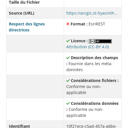
Taille du Fichier
Source (URL)
https://arcgis.st-hyacinthe.ca/server/rest/services/Carte_ISOGEO_MIL1/MapServer
Respect des lignes
Format :
EsriREST
directrices
Licence :
Attribution (CC-BY 4.0)
Description des champs
:
Fournie dans les méta-
données
Considérations fichiers :
Conforme ou non-
applicable
Considérations données
:
Conforme ou non-
applicable
Identifiant
10f21ece-c5ad-457a-a6be-