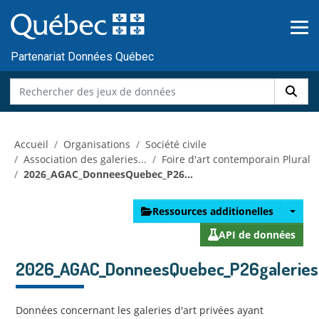
Skip to main content
Passer
au
contenu
Partenariat Données Québec
Accueil
Organisations
Société civile
Association des galeries...
Foire d'art contemporain Plural
2026_AGAC_DonneesQuebec_P26...
Ressources additionelles
API de données
2026_AGAC_DonneesQuebec_P26galeries
Données concernant les galeries d'art privées ayant