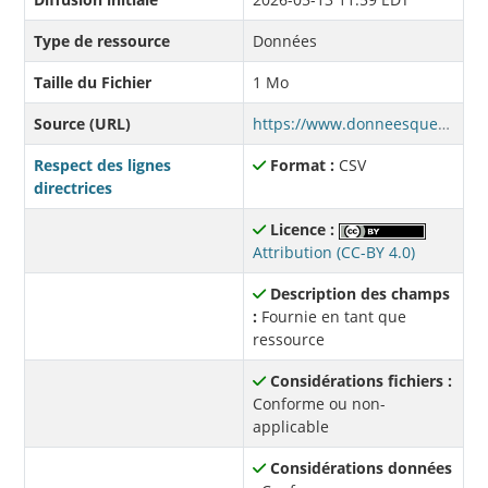
Type de ressource
Données
Taille du Fichier
1 Mo
Source (URL)
https://www.donneesquebec.ca/recherche/dataset/704af7ba-2dbb-49b9-8ace-bb68a3768fb1/resource/1fd5ca66-cefd-468a-b877-a906c4d4460f/download/2026_agac_donneesquebec_p26galeries.csv
Respect des lignes
Format :
CSV
directrices
Licence :
Attribution (CC-BY 4.0)
Description des champs
:
Fournie en tant que
ressource
Considérations fichiers :
Conforme ou non-
applicable
Considérations données