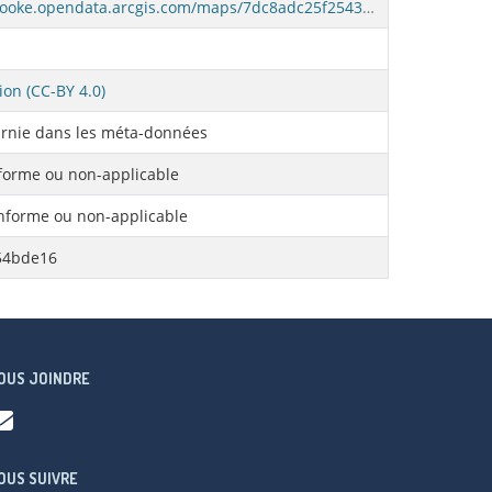
https://donneesouvertes-sherbrooke.opendata.arcgis.com/maps/7dc8adc25f25438a86efe6ee4e68731b_0
ion (CC-BY 4.0)
rnie dans les méta-données
orme ou non-applicable
forme ou non-applicable
54bde16
OUS JOINDRE
OUS SUIVRE