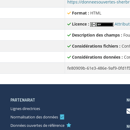
Format :
HTML
Licence :
Attribut
Description des champs :
Fou
Considérations fichiers :
Conf
Considérations données :
Con
fe80909b-61e3-486e-9af9-0fd1f
PARTENARIAT
N
Lignes directrices
Normalisation des données
Données ouvertes de référence
N