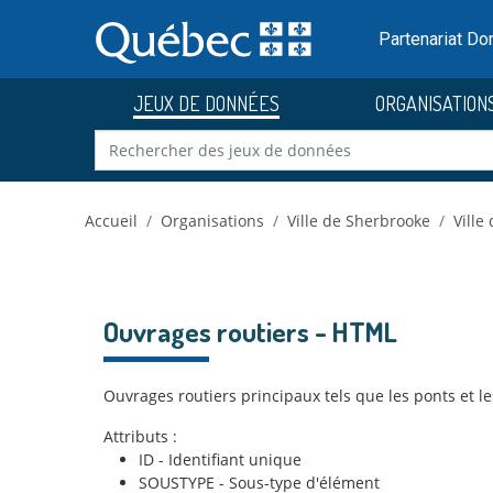
Skip to main content
Passer
au
Partenariat D
contenu
JEUX DE DONNÉES
ORGANISATION
Accueil
Organisations
Ville de Sherbrooke
Ville
Ouvrages routiers - HTML
Ouvrages routiers principaux tels que les ponts et l
Attributs :
ID - Identifiant unique
SOUSTYPE - Sous-type d'élément