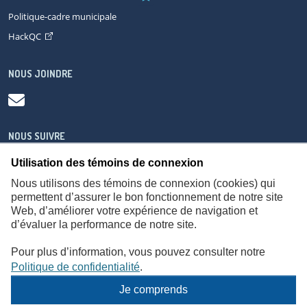
Politique-cadre municipale
HackQC
NOUS JOINDRE
NOUS SUIVRE
Utilisation des témoins de connexion
Nous utilisons des témoins de connexion (cookies) qui
permettent d’assurer le bon fonctionnement de notre site
Web, d’améliorer votre expérience de navigation et
À propos
Accessibilité
Plan du site
Consignes de sécurité
d’évaluer la performance de notre site.
Politique de confidentialité
Pour plus d’information, vous pouvez consulter notre
Politique de confidentialité
.
Je comprends
© Gouvernement du Québec,
2026