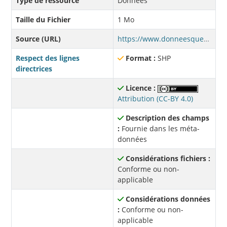
Type de ressource
Données
Taille du Fichier
1 Mo
Source (URL)
https://www.donneesquebec.ca/recherche/dataset/0d299651-2d95-4de3-b513-cf6009f51ca7/resource/28d521ee-aec0-4264-bd8e-a24cc9bddf05/download/cdu-zonage-production-agricole.zip
Respect des lignes
Format :
SHP
directrices
Licence :
Attribution (CC-BY 4.0)
Description des champs
:
Fournie dans les méta-
données
Considérations fichiers :
Conforme ou non-
applicable
Considérations données
:
Conforme ou non-
applicable