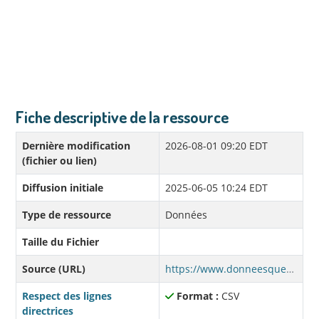
Fiche descriptive de la ressource
Dernière modification
2026-08-01 09:20 EDT
(fichier ou lien)
Diffusion initiale
2025-06-05 10:24 EDT
Type de ressource
Données
Taille du Fichier
Source (URL)
https://www.donneesquebec.ca/recherche/dataset/f0c37551-c07c-4a18-a42c-7d37ca7da317/resource/e5fd39e6-5e81-4118-b65f-7668db29ce05/download/fiche-patrimoniale-v3r.csv
Respect des lignes
Format :
CSV
directrices