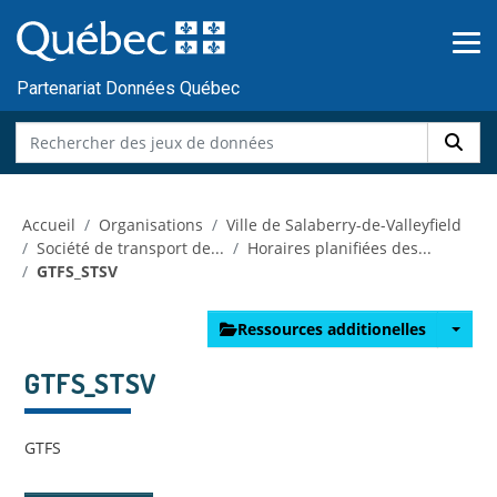
Skip to main content
Passer
au
contenu
Partenariat Données Québec
Accueil
Organisations
Ville de Salaberry-de-Valleyfield
Société de transport de...
Horaires planifiées des...
GTFS_STSV
Ressources additionelles
GTFS_STSV
GTFS