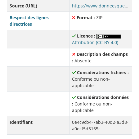
Source (URL)
https://www.donneesquebec.ca/recherche/dataset/2c84537c-0a2f-4e6f-aae8-1664bd92d90b/resource/0e4c9cb4-7ab3-40d2-a3d8-a0ecf5d3165c/download/gtfs.zip
Respect des lignes
Format :
ZIP
directrices
Licence :
Attribution (CC-BY 4.0)
Description des champs
:
Absente
Considérations fichiers :
Conforme ou non-
applicable
Considérations données
:
Conforme ou non-
applicable
Identifiant
0e4c9cb4-7ab3-40d2-a3d8-
a0ecf5d3165c