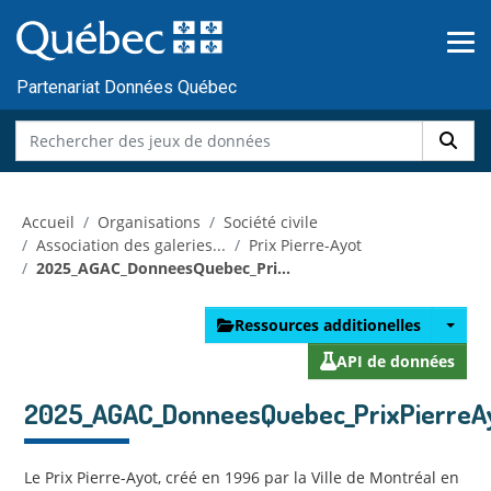
Skip to main content
Passer
au
contenu
Partenariat Données Québec
Accueil
Organisations
Société civile
Association des galeries...
Prix Pierre-Ayot
2025_AGAC_DonneesQuebec_Pri...
Ressources additionelles
API de données
2025_AGAC_DonneesQuebec_PrixPierreAy
Le Prix Pierre-Ayot, créé en 1996 par la Ville de Montréal en