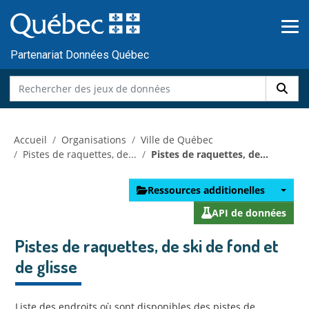
Skip to main content
Passer
au
contenu
Partenariat Données Québec
Accueil
Organisations
Ville de Québec
Pistes de raquettes, de...
Pistes de raquettes, de...
Ressources additionelles
API de données
Pistes de raquettes, de ski de fond et
de glisse
Liste des endroits où sont disponibles des pistes de