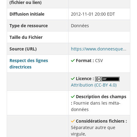
(fichier ou lien)
Diffusion initiale
2012-11-01 20:00 EDT
Type de ressource
Données
Taille du Fichier
Source (URL)
https://www.donneesquebec.ca/recherche/dataset/96993a2b-9260-486a-9b44-7f4afdd61ca9/resource/ff3c47d4-d166-4c80-9924-66cc81954369/download/pisteski.csv
Respect des lignes
Format :
CSV
directrices
Licence :
Attribution (CC-BY 4.0)
Description des champs
:
Fournie dans les méta-
données
Considérations fichiers :
Séparateur autre que
virgule,