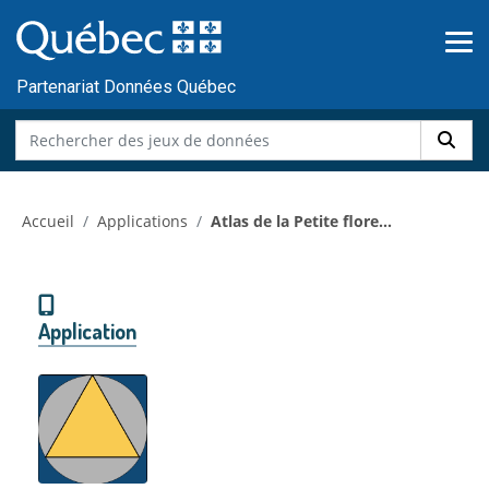
Skip to main content
Passer
au
contenu
Partenariat Données Québec
Accueil
Applications
Atlas de la Petite flore...
Application