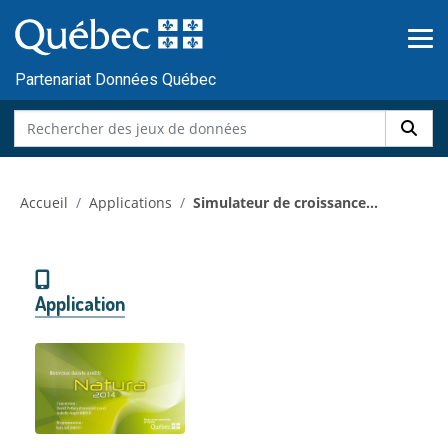
Skip to main content
Passer
au
contenu
Partenariat Données Québec
Accueil
Applications
Simulateur de croissance...
Application