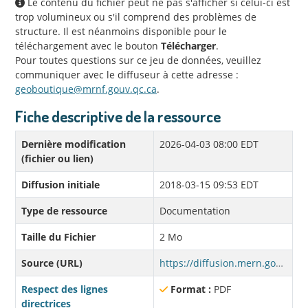
Le contenu du fichier peut ne pas s'afficher si celui-ci est
trop volumineux ou s'il comprend des problèmes de
structure. Il est néanmoins disponible pour le
téléchargement avec le bouton
Télécharger
.
Pour toutes questions sur ce jeu de données, veuillez
communiquer avec le diffuseur à cette adresse :
geoboutique@mrnf.gouv.qc.ca
.
Fiche descriptive de la ressource
Dernière modification
2026-04-03 08:00 EDT
(fichier ou lien)
Diffusion initiale
2018-03-15 09:53 EDT
Type de ressource
Documentation
Taille du Fichier
2 Mo
Source (URL)
https://diffusion.mern.gouv.qc.ca/diffusion/RGQ/Vectoriel/Documentation/AdressesQuebec/guide_utilisateurs.pdf
Respect des lignes
Format :
PDF
directrices