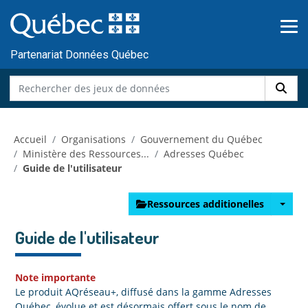
Skip to main content
Passer
au
contenu
Partenariat Données Québec
Accueil
Organisations
Gouvernement du Québec
Ministère des Ressources...
Adresses Québec
Guide de l'utilisateur
Ressources additionelles
Guide de l'utilisateur
Note importante
Le produit AQréseau+, diffusé dans la gamme Adresses
Québec, évolue et est désormais offert sous le nom de