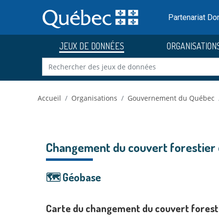
Skip to main content
Passer
au
Partenariat D
contenu
JEUX DE DONNÉES
ORGANISATION
Accueil
Organisations
Gouvernement du Québec
Changement du couvert forestier d
🗺️ Géobase
Carte du changement du couvert foresti