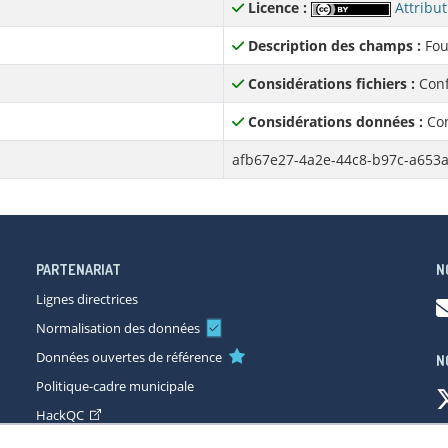
Licence :
Attribut
Description des champs :
Fou
Considérations fichiers :
Conf
Considérations données :
Con
afb67e27-4a2e-44c8-b97c-a653
PARTENARIAT
N
Lignes directrices
Normalisation des données
Données ouvertes de référence
N
Politique-cadre municipale
HackQC