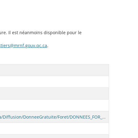
ure. Il est néanmoins disponible pour le
estiers@mrnf.gouv.qc.ca
.
https://diffusion.mffp.gouv.qc.ca/Diffusion/DonneeGratuite/Foret/DONNEES_FOR_ECO_SUD/Changement_du_couvert_forestier/02-Donnees/PROV/DETECTION_SENTINEL_gdb.zip