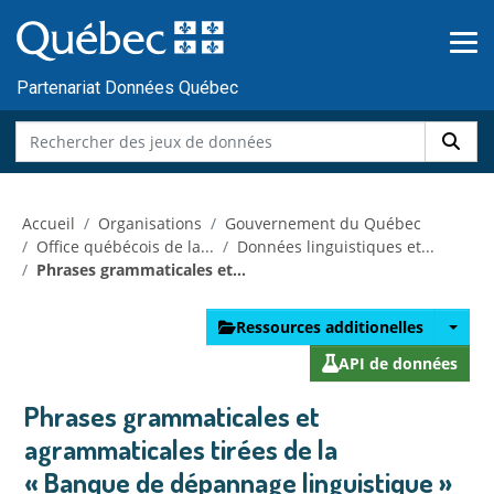
Skip to main content
Passer
au
contenu
Partenariat Données Québec
Accueil
Organisations
Gouvernement du Québec
Office québécois de la...
Données linguistiques et...
Phrases grammaticales et...
Ressources additionelles
API de données
Phrases grammaticales et
agrammaticales tirées de la
« Banque de dépannage linguistique »