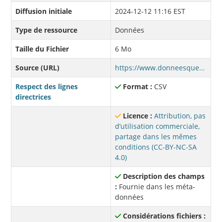
Diffusion initiale
2024-12-12 11:16 EST
Type de ressource
Données
Taille du Fichier
6 Mo
Source (URL)
https://www.donneesquebec.ca/recherche/dataset/1c6567bf-8995-40b9-84a4-50faabae12f4/resource/f91f62f6-2bed-4bf1-891b-51255bf5fbba/download/bdl-phrases-grammaticales-agrammaticales.csv
Respect des lignes
Format :
CSV
directrices
Licence :
Attribution, pas
d’utilisation commerciale,
partage dans les mêmes
conditions (CC-BY-NC-SA
4.0)
Description des champs
:
Fournie dans les méta-
données
Considérations fichiers :