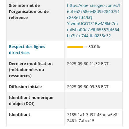
Site internet de
https://open.isogeo.com/s/f
l'organisation ou de
6bfea2758ee48d992840791
référence
c863e7d4/kQ-
YtwdnUGOTS1BwMBkh7m
m6yhaR0/r/e9b65557bf664
ba7b1e744dfa0835e32
Respect des lignes
80.0%
directrices
Dernière modification
2025-09-30 11:32 EDT
(métadonnées ou
ressources)
Diffusion initiale
2025-09-30 09:36 EDT
Identifiant numérique
d'objet (DOI)
Identifiant
7185f1a1-3d97-48ad-a6e8-
2461e7abcc15