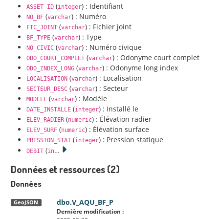
(
) : Identifiant
ASSET_ID
integer
(
) : Numéro
NO_BF
varchar
(
) : Fichier joint
FIC_JOINT
varchar
(
) : Type
BF_TYPE
varchar
(
) : Numéro civique
NO_CIVIC
varchar
(
) : Odonyme court complet
ODO_COURT_COMPLET
varchar
(
) : Odonyme long index
ODO_INDEX_LONG
varchar
(
) : Localisation
LOCALISATION
varchar
(
) : Secteur
SECTEUR_DESC
varchar
(
) : Modèle
MODELE
varchar
(
) : Installé le
DATE_INSTALLE
integer
(
) : Élévation radier
ELEV_RADIER
numeric
(
) : Élévation surface
ELEV_SURF
numeric
(
) : Pression statique
PRESSION_STAT
integer
(
…
DEBIT
in
Données et ressources (2)
Données
dbo.V_AQU_BF_P
GeoJSON
Dernière modification :