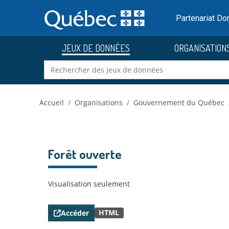
Skip to main content
Passer
au
Partenariat D
contenu
JEUX DE DONNÉES
ORGANISATION
Accueil
Organisations
Gouvernement du Québec
Forêt ouverte
Visualisation seulement
HTML
Accéder