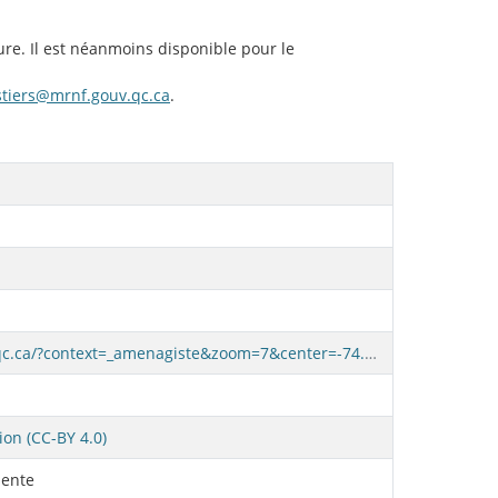
ure. Il est néanmoins disponible pour le
estiers@mrnf.gouv.qc.ca
.
https://www.foretouverte.gouv.qc.ca/?context=_amenagiste&zoom=7&center=-74.71043,48.27508&invisiblelayers=*&visiblelayers=3641bf2da21d00b7e63e7332320340fe,40cdecbdd87e4e064caa414debc3873b,cd47428c79d2020773955d3f2f50c2ad,1da64ddfeaf23710b8a9ad95133fb5d8&wmsUrl=https%3A%2F%2Fservicescarto.mffp.gouv.qc.ca%2Fpes%2Fservices%2FForets%2FSTF_WMS%2FMapServer%2FWMSServer%3F&wmsLayers=(%C3%89cosyst%C3%A8me%20forestier%20exceptionnel%20-%20Point:igoz48,%C3%89cosyst%C3%A8me%20forestier%20exceptionnel%20class%C3%A9:igoz47)
ion (CC-BY 4.0)
ente