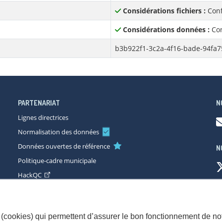
Considérations fichiers :
Conf
Considérations données :
Con
b3b922f1-3c2a-4f16-bade-94fa7
PARTENARIAT
N
Lignes directrices
Normalisation des données
Données ouvertes de référence
N
Politique-cadre municipale
HackQC
ccessibilité
Plan du site
Consignes de sécurité
Politique de con
(cookies) qui permettent d’assurer le bon fonctionnement de not