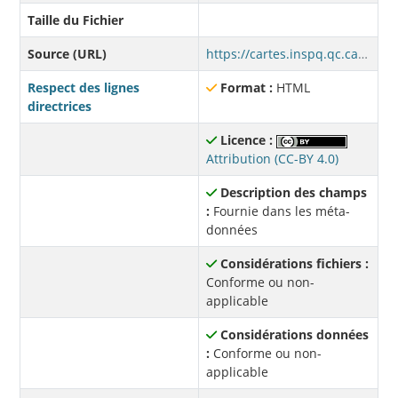
Taille du Fichier
Source (URL)
https://cartes.inspq.qc.ca/geoportail/?pos=%40-73.00925%2C46.56406%2C8z&ctx=climatadaptationchangementsclimatiques&urls=https%3A%2F%2Fcartes.inspq.qc.ca%2Fmapserver%2Fgeneral%2Finspq_ilotstemperature.map%2Chttps%3A%2F%2Fcartes.inspq.qc.ca%2Fmapserver%2Fgeneral%2Fulaval_ad2016climatisation_energie.map%2Chttps%3A%2F%2Fcartes.inspq.qc.ca%2Fmapserver%2Fgeneral%2Fcerfo_multicriteres_cons_energie.map%2Chttps%3A%2F%2Fwww.servicesgeo.enviroweb.gouv.qc.ca%2Fdonnees%2Fservices%2FPublic%2FThemes_publics%2FMapServer%2FWMSServer%3F&layers=0%2C%5Binspq_variation_thermique_PU_milieu_rural_2020_2022%5Dn%2C0t%2C100pid%2C0v%2C28z%3B0%2C%5Bvar_temp_pu_metadonnees_2020_2022%5Dn%2C0t%2C100pid%2C0v%2C27z%3B0%2C%5Binspq_temperature_surface_2020_2022%5Dn%2C0t%2C100pid%2C0v%2C26z%3B0%2C%5Binspq_ilot_chaleur_2020-2022_metadonnees%5Dn%2C0t%2C100pid%2C0v%2C25z%3B0%2C%5Binspq_temperature_surface_2013_2014%5Dn%2C0t%2C100pid%2C0v%2C24z%3B0%2C%5Binspq_ilot_chaleur_2013-2014_metadonnees%5Dn%2C0t%2C100pid%2C0v%2C23z%3B0%2C%5Binspq_temperature_surface_2012%5Dn%2C0t%2C100pid%2C0v%2C22z%3B0%2C%5Binspq_ilot_chaleur_2020_2022%5Dn%2C0t%2C100pid%2C0v%2C21z%3B0%2C%5Binspq_ilot_chaleur_2013_2014%5Dn%2C0t%2C100pid%2C0v%2C20z%3B0%2C%5Binspq_ilot_chaleur_2012%5Dn%2C0t%2C100pid%2C0v%2C19z%3B0%2C%5Binspq_ilot_fraicheur_2020_2022%5Dn%2C0t%2C100pid%2C0v%2C18z%3B0%2C%5Binspq_ilot_fraicheur_2013_2014%5Dn%2C0t%2C100pid%2C0v%2C17z%3B0%2C%5Binspq_ilot_fraicheur_2012%5Dn%2C0t%2C100pid%2C0v%2C16z%3B0%2C%5Binspq_analysechangement_difference_2022-2013%5Dn%2C0t%2C400pid%2C0v%2C14z%3B0%2C%5Binspq_ilot_chaleur_2020-2022_ecart%5Dn%2C0t%2C400pid%2C0v%2C13z%3B0%2C%5Binspq_ilot_chaleur_2013-2014_ecart%5Dn%2C0t%2C400pid%2C1v%2C12z%3B0%2C%5Binspq_analysechangement_suhii_2022-2013%5Dn%2C0t%2C500pid%2C0v%2C10z%3B0%2C%5Binspq_suhii_2020_2022%5Dn%2C0t%2C500pid%2C0v%2C9z%3B0%2C%5Binspq_suhii_2013_2014%5Dn%2C0t%2C500pid%2C0v%2C8z%3B1%2C%5Bulaval_ad2016climatisation_energie%5Dn%2C0t%2C600pid%2C0v%2C6z%3B2%2C%5Bcerfo_multicriteres_cons_energie%5Dn%2C0t%2C600pid%2C0v%2C5z%3B3%2C%5BPolygones_de_zones_inondables42752%5Dn%2C0t%2C700pid%2C0v%2C3z&groups=400id%2C%25C3%2589carts%2520de%2520temp%25C3%25A9ratures%2520en%2520%25C2%25B0Ct%2C11z%2C1v%2C1e
Respect des lignes
Format :
HTML
directrices
Licence :
Attribution (CC-BY 4.0)
Description des champs
:
Fournie dans les méta-
données
Considérations fichiers :
Conforme ou non-
applicable
Considérations données
:
Conforme ou non-
applicable