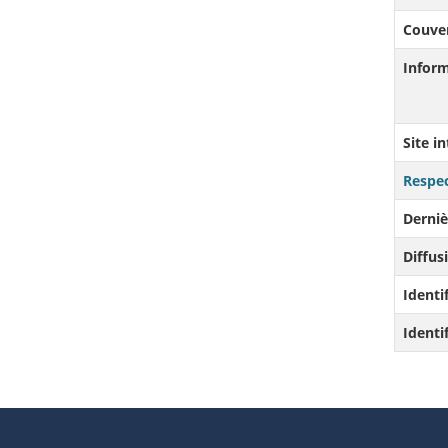
Couve
Infor
Site i
Respec
Derniè
Diffusi
Identi
Identi