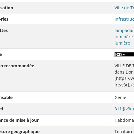
sation
Ville de T
ries
Infrastru
ttes
lampadai
luminère
lumière
e
ion recommandée
VILLE DE 
dans Donn
[https:/
ire-v3r], 
nsable
Génie
el
311@v3r.
nce de mise à jour
Hebdoma
rture géographique
Territoire