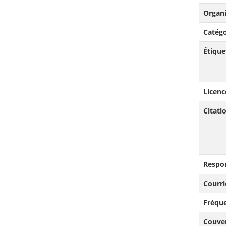
Organi
Catégo
Étique
Licenc
Citat
Respo
Courri
Fréque
Couve