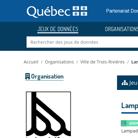
Skip to main content
Passer
au
Partenariat D
contenu
JEUX DE DONNÉES
ORGANISATION
Accueil
Organisations
Ville de Trois-Rivières
La
Organisation
Jeu
Lamp
Lampadai