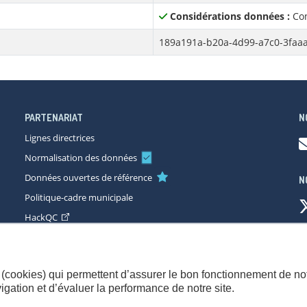
Considérations données :
Con
189a191a-b20a-4d99-a7c0-3faa
PARTENARIAT
N
Lignes directrices
Normalisation des données
Données ouvertes de référence
N
Politique-cadre municipale
HackQC
ccessibilité
Plan du site
Consignes de sécurité
Politique de con
(cookies) qui permettent d’assurer le bon fonctionnement de not
gation et d’évaluer la performance de notre site.