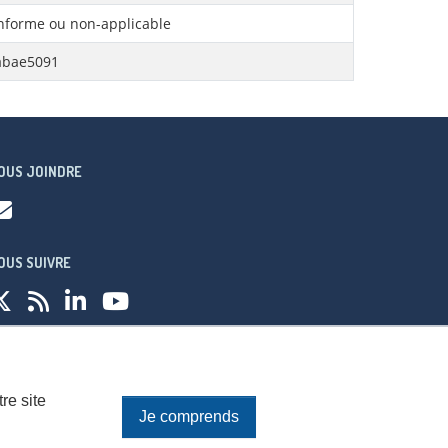
forme ou non-applicable
abae5091
OUS JOINDRE
OUS SUIVRE
fidentialité
re site
Je comprends