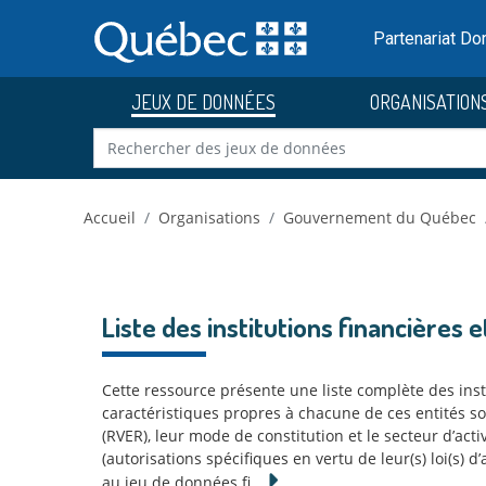
Skip to main content
Passer
au
Partenariat D
contenu
JEUX DE DONNÉES
ORGANISATION
Accueil
Organisations
Gouvernement du Québec
Liste des institutions financières 
Cette ressource présente une liste complète des insti
caractéristiques propres à chacune de ces entités son
(RVER), leur mode de constitution et le secteur d’act
(autorisations spécifiques en vertu de leur(s) loi(s) 
au jeu de données fi
…