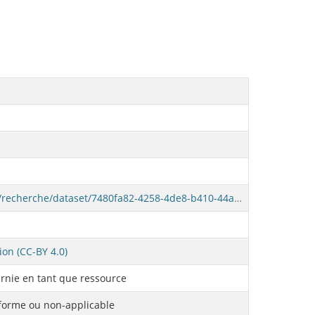
https://www.donneesquebec.ca/recherche/dataset/7480fa82-4258-4de8-b410-44adf8cbb916/resource/189a191a-b20a-4d99-a7c0-3faaabae5091/download/amf-listeifaec-donnees.csv
ion (CC-BY 4.0)
rnie en tant que ressource
orme ou non-applicable