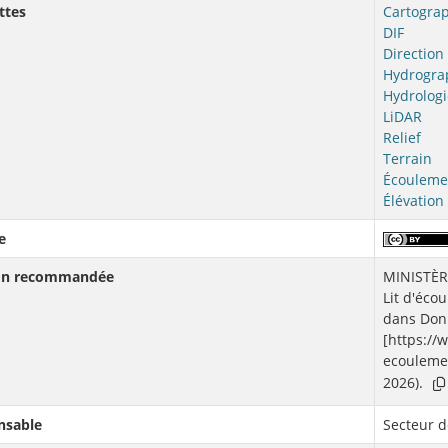
ttes
Cartogra
DIF
Direction 
Hydrogra
Hydrologi
LiDAR
Relief
Terrain
Écouleme
Élévation
e
ion recommandée
MINISTÈR
Lit d'éco
dans Donn
[https://
ecoulemen
2026).
nsable
Secteur de