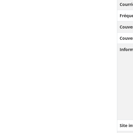
Courri
Fréque
Couve
Couve
Infor
Site i