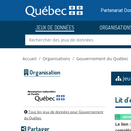
Skip to main content
Passer
au
Partenariat D
contenu
JEUX DE DONNÉES
ORGANISATION
Accueil
Organisations
Gouvernement du Québec
Organisation
Jeu
Lit d
Tous les jeux de données pour Gouvernement
du Québec
Le lien :
Partager
complé