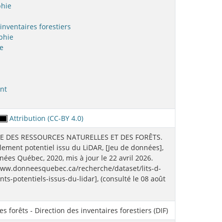
phie
inventaires forestiers
phie
e
nt
Attribution (CC-BY 4.0)
E DES RESSOURCES NATURELLES ET DES FORÊTS.
ulement potentiel issu du LiDAR, [Jeu de données],
ées Québec, 2020, mis à jour le 22 avril 2026.
www.donneesquebec.ca/recherche/dataset/lits-d-
ts-potentiels-issus-du-lidar], (consulté le 08 août
s forêts - Direction des inventaires forestiers (DIF)