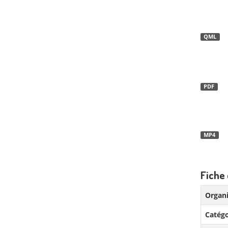
QML
PDF
MP4
Fiche 
Organi
Catégo