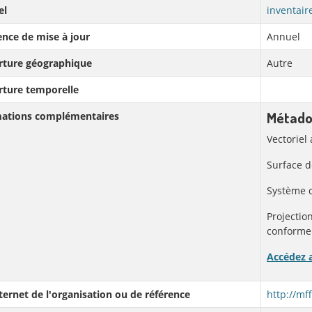
el
inventair
nce de mise à jour
Annuel
rture géographique
Autre
rture temporelle
Métado
mations complémentaires
Vectoriel
Surface d
Système 
Projectio
conforme
Accédez 
nternet de l'organisation ou de référence
http://mf