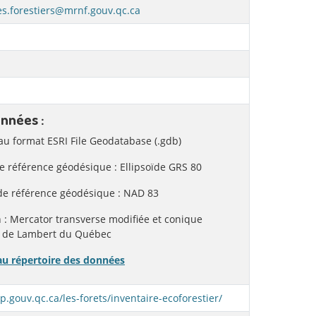
es.forestiers@mrnf.gouv.qc.ca
nnées :
 au format ESRI File Geodatabase (.gdb)
e référence géodésique : Ellipsoïde GRS 80
de référence géodésique : NAD 83
n : Mercator transverse modifiée et conique
 de Lambert du Québec
au répertoire des données
fp.gouv.qc.ca/les-forets/inventaire-ecoforestier/