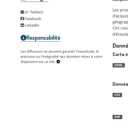
Les pro
(X- Twitter)
d’acquis
Facebook
géograph
Linkedin
Ces couc
d’écoul
Responsabilité
Donnée
Les diffuseurs ne peuvent garantir l'exactitude, la
Carte i
précision ou l'intégralité des données mises à votre
disposition sur ce site.
HTML
Donnée
CSV
SHP