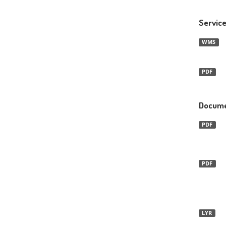
Servic
WMS
PDF
Docume
PDF
PDF
LYR