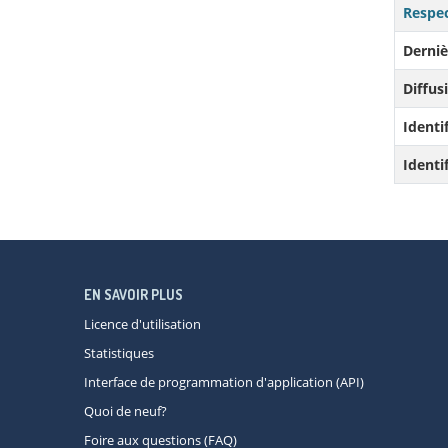
Respec
Derniè
Diffusi
Identi
Identi
EN SAVOIR PLUS
Licence d'utilisation
Statistiques
Interface de programmation d'application (API)
Quoi de neuf?
Foire aux questions (FAQ)