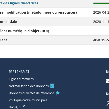
t des lignes directrices
re modification (métadonnées ou ressources)
2026-04-2
on initiale
2020-11-1
fiant numérique d'objet (DOI)
fiant
404f3b0c
PARTENARIAT
N
Lignes directrices
Normalisation des données
Données ouvertes de référence
N
Politique-cadre municipale
HackQC