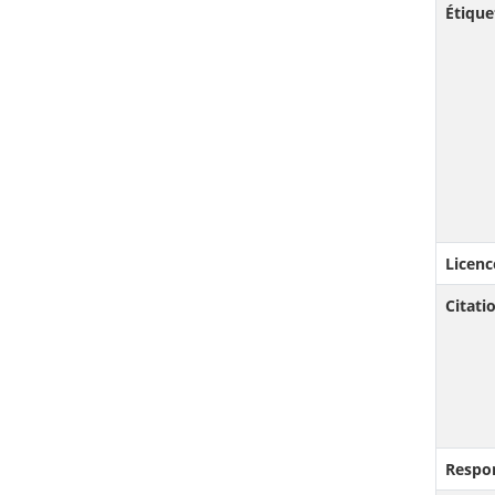
Étique
Licenc
Citat
Respo