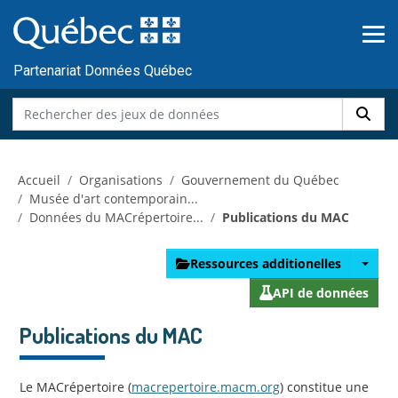
Skip to main content
Passer
au
contenu
Partenariat Données Québec
Accueil
Organisations
Gouvernement du Québec
Musée d'art contemporain...
Données du MACrépertoire...
Publications du MAC
Ressources additionelles
API de données
Publications du MAC
Le MACrépertoire (
macrepertoire.macm.org
) constitue une