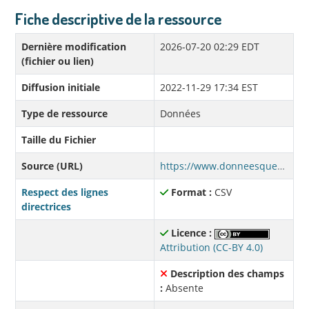
Fiche descriptive de la ressource
Dernière modification
2026-07-20 02:29 EDT
(fichier ou lien)
Diffusion initiale
2022-11-29 17:34 EST
Type de ressource
Données
Taille du Fichier
Source (URL)
https://www.donneesquebec.ca/recherche/dataset/3b475449-f7e0-4f68-b9e8-933dda1916d0/resource/edf89a11-8910-45ee-bd73-41b1d07359f1/download/publications-mac.csv
Respect des lignes
Format :
CSV
directrices
Licence :
Attribution (CC-BY 4.0)
Description des champs
:
Absente