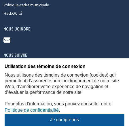
Politique-cadre municipale
HackQC
NOUS JOINDRE
NOUS SUIVRE
Utilisation des témoins de connexion
Nous utilisons des témoins de connexion (cookies) qui
permettent d’assurer le bon fonctionnement de notre site
Web, d’améliorer votre expérience de navigation et
À propos
Accessibilité
Plan du site
Consignes de sécurité
d’évaluer la performance de notre site.
Politique de confidentialité
Pour plus d’information, vous pouvez consulter notre
Politique de confidentialité
.
Je comprends
© Gouvernement du Québec,
2026