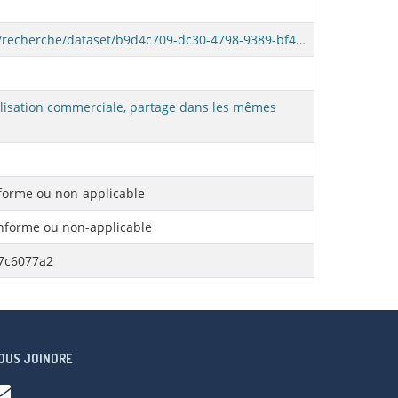
https://www.donneesquebec.ca/recherche/dataset/b9d4c709-dc30-4798-9389-bf4b6af5d1ad/resource/0536408b-75ee-4c2a-8d69-94537c6077a2/download/cmquebec-objetsautres-2021.gpkg
tilisation commerciale, partage dans les mêmes
orme ou non-applicable
forme ou non-applicable
7c6077a2
OUS JOINDRE