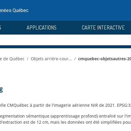
onnées Québec
S
APPLICATIONS
CARTE INTERACTIVE
e de Québec
Objets arrière-cour...
cmquebec-objetsautres-2
g
ficielle CMQuébec à partir de l'imagerie aérienne NIR de 2021. EPSG
 segmentation sémantique (apprentissage profond) entraîné sur l'i
d'extraction est de 12 cm, mais les données ont été simplifiées po