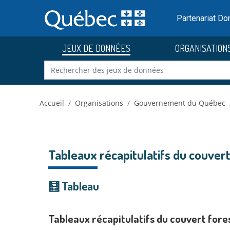
Skip to main content
Passer
au
Partenariat D
contenu
JEUX DE DONNÉES
ORGANISATION
Accueil
Organisations
Gouvernement du Québec
Tableaux récapitulatifs du couvert
🧮 Tableau
Tableaux récapitulatifs du couvert fore