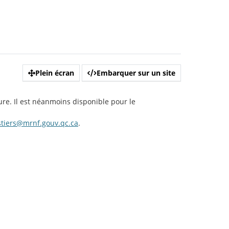
Plein écran
Embarquer sur un site
ure. Il est néanmoins disponible pour le
estiers@mrnf.gouv.qc.ca
.