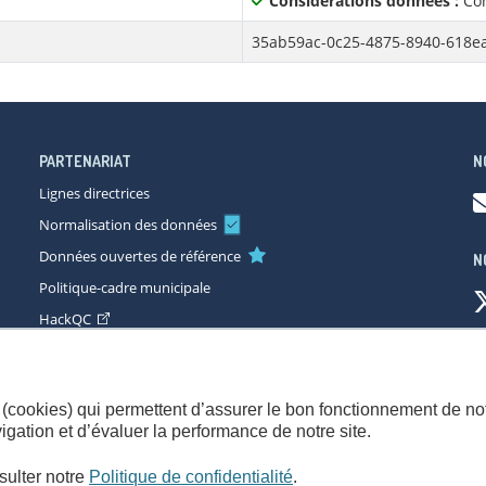
Considérations données :
Con
35ab59ac-0c25-4875-8940-618e
PARTENARIAT
N
Lignes directrices
Normalisation des données
Données ouvertes de référence
N
Politique-cadre municipale
HackQC
ccessibilité
Plan du site
Consignes de sécurité
Politique de con
(cookies) qui permettent d’assurer le bon fonctionnement de not
gation et d’évaluer la performance de notre site.
sulter notre
Politique de confidentialité
.