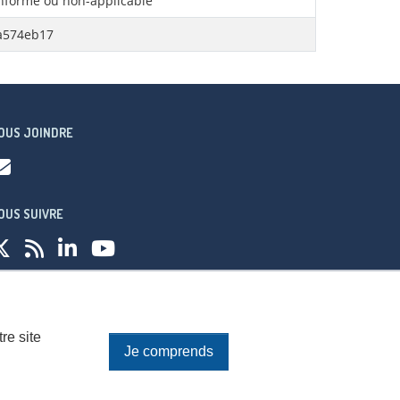
forme ou non-applicable
a574eb17
OUS JOINDRE
OUS SUIVRE
fidentialité
re site
Je comprends