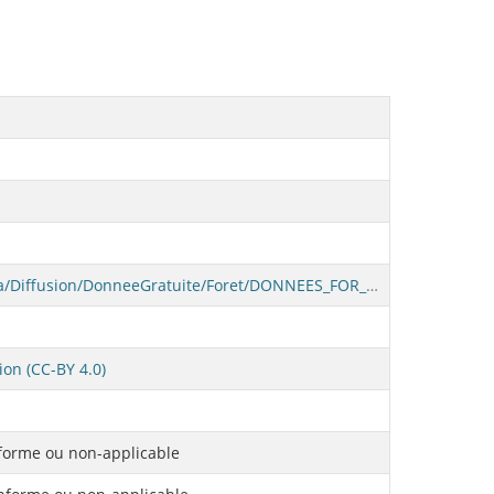
https://diffusion.mffp.gouv.qc.ca/Diffusion/DonneeGratuite/Foret/DONNEES_FOR_ECO_PROV/Portrait_du_couvert_forestier_du_Quebec/01-Documentation/TABLEAUX_RECAPITULATIFS.xlsx
ion (CC-BY 4.0)
orme ou non-applicable