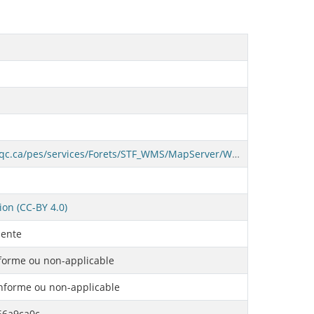
https://servicescarto.mrnf.gouv.qc.ca/pes/services/Forets/STF_WMS/MapServer/WMSServer?
ion (CC-BY 4.0)
ente
orme ou non-applicable
forme ou non-applicable
66a9ca0c