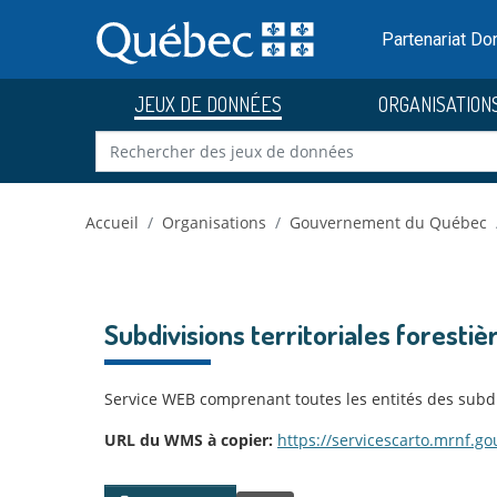
Skip to main content
Passer
au
Partenariat D
contenu
JEUX DE DONNÉES
ORGANISATION
Accueil
Organisations
Gouvernement du Québec
Subdivisions territoriales forestiè
Service WEB comprenant toutes les entités des subdivi
URL du WMS à copier:
https://servicescarto.mrnf.