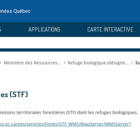
onnées Québec
S
APPLICATIONS
CARTE INTERACTIVE
Ministère des Ressources...
Refuge biologique (désigné...
Su
res (STF)
sions territoriales forestières (STF) dont les refuges biologiques.
gouv.qc.ca/pes/services/Forets/STF_WMS/MapServer/WMSServer?