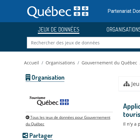
Skip to main content
Passer
au
Partenariat D
contenu
JEUX DE DONNÉES
ORGANISATION
Accueil
Organisations
Gouvernement du Québec
Organisation
Jeu
Appli
touri
Tous les jeux de données pour Gouvernement
Il n'y a
du Québec
Partager