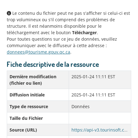
Le contenu du fichier peut ne pas s'afficher si celui-ci est
trop volumineux ou s'il comprend des problèmes de
structure. Il est néanmoins disponible pour le
téléchargement avec le bouton
Télécharger
.
Pour toutes questions sur ce jeu de données, veuillez
communiquer avec le diffuseur à cette adresse :
donnees@tourisme.gouv.qc.ca
.
Fiche descriptive de la ressource
Dernière modification
2025-01-24 11:11 EST
(fichier ou lien)
Diffusion initiale
2025-01-24 11:11 EST
Type de ressource
Données
Taille du Fichier
Source (URL)
https://api-v3.tourinsoft.com/api/syndications/mto.tourinsoft.com/78d1c94b-fa50-474a-8f7b-837a63af0b37?format=json