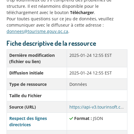
structure. Il est néanmoins disponible pour le
téléchargement avec le bouton
Télécharger
.
Pour toutes questions sur ce jeu de données, veuillez
communiquer avec le diffuseur à cette adresse :
donnees@tourisme.gouv.qc.ca
.
Fiche descriptive de la ressource
Dernière modification
2025-01-24 12:55 EST
(fichier ou lien)
Diffusion initiale
2025-01-24 12:55 EST
Type de ressource
Données
Taille du Fichier
Source (URL)
https://api-v3.tourinsoft.com/api/syndications/mto.tourinsoft.com/78f151be-cb64-4875-abbf-f2e0e4be2d7b?format=json
Respect des lignes
Format :
JSON
directrices