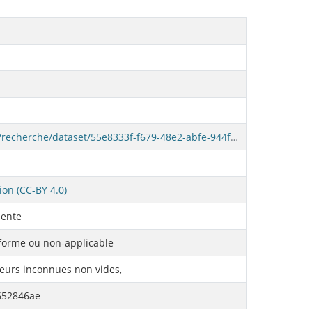
https://www.donneesquebec.ca/recherche/dataset/55e8333f-f679-48e2-abfe-944fc9022ae7/resource/b7f3317d-496f-4dd5-b0f5-bbae652846ae/download/donneesouvertesmccspdlpcv1.csv
ion (CC-BY 4.0)
ente
orme ou non-applicable
eurs inconnues non vides,
652846ae