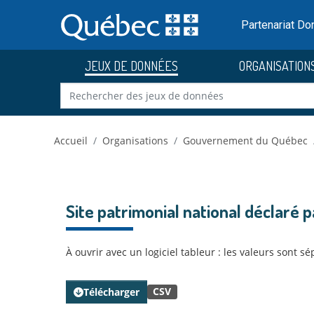
Skip to main content
Passer
au
Partenariat D
contenu
JEUX DE DONNÉES
ORGANISATION
Accueil
Organisations
Gouvernement du Québec
Site patrimonial national déclaré 
À ouvrir avec un logiciel tableur : les valeurs sont 
CSV
Télécharger