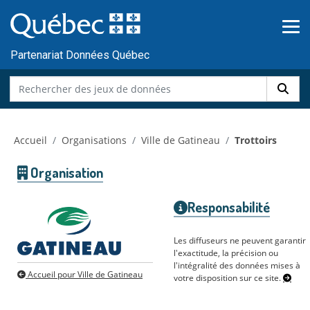
Skip to main content
Passer
au
contenu
Partenariat Données Québec
Accueil
Organisations
Ville de Gatineau
Trottoirs
Organisation
Responsabilité
Les diffuseurs ne peuvent garantir
l'exactitude, la précision ou
l'intégralité des données mises à
Accueil pour Ville de Gatineau
votre disposition sur ce site.