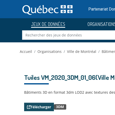
Skip to main content
Passer
au
Partenariat D
contenu
JEUX DE DONNÉES
ORGANISATION
Accueil
Organisations
Ville de Montréal
Bâtimen
Tuiles VM_2020_3DM_01_06(Ville M
Bâtiments 3D en format 3dm LOD2 avec textures des
3DM
Télécharger