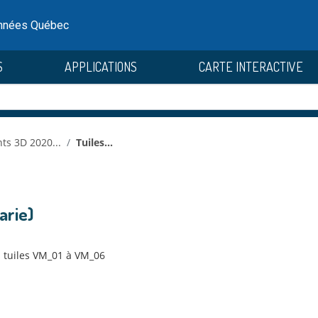
onnées Québec
S
APPLICATIONS
CARTE INTERACTIVE
ts 3D 2020...
Tuiles...
arie)
 tuiles VM_01 à VM_06