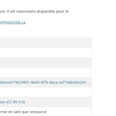
ure. Il est néanmoins disponible pour le
s@montreal.ca
.
https://donnees.montreal.ca/fr/dataset/79029901-8e40-4f7b-8aca-a2f10abde023/resource/1d444aa5-5571-4020-ad63-795fdb36a891/download/vm_2020_3dm_01_06.zip
ion (CC-BY 4.0)
rnie en tant que ressource