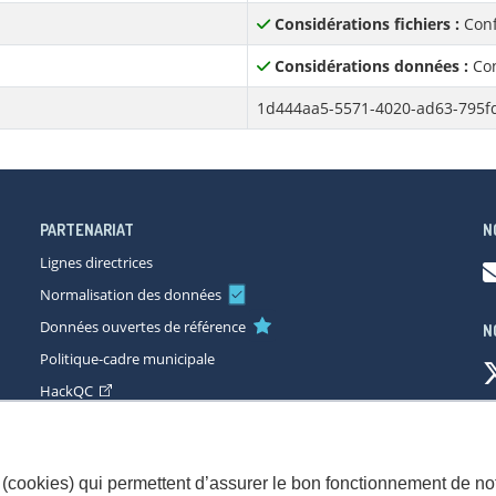
Considérations fichiers :
Conf
Considérations données :
Con
1d444aa5-5571-4020-ad63-795f
PARTENARIAT
N
Lignes directrices
Normalisation des données
Données ouvertes de référence
N
Politique-cadre municipale
HackQC
ccessibilité
Plan du site
Consignes de sécurité
Politique de con
(cookies) qui permettent d’assurer le bon fonctionnement de not