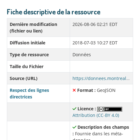
Fiche descriptive de la ressource
Dernière modification
2026-08-06 02:21 EDT
(fichier ou lien)
Diffusion initiale
2018-07-03 10:27 EDT
Type de ressource
Données
Taille du Fichier
Source (URL)
https://donnees.montreal.ca/dataset/d90eaf1b-2de8-43f0-923a-27a620ecdf41/resource/311f92e1-224f-43e5-83d3-f578ba23d104/download/permis-construction.geojson
Respect des lignes
Format :
GeoJSON
directrices
Licence :
Attribution (CC-BY 4.0)
Description des champs
:
Fournie dans les méta-