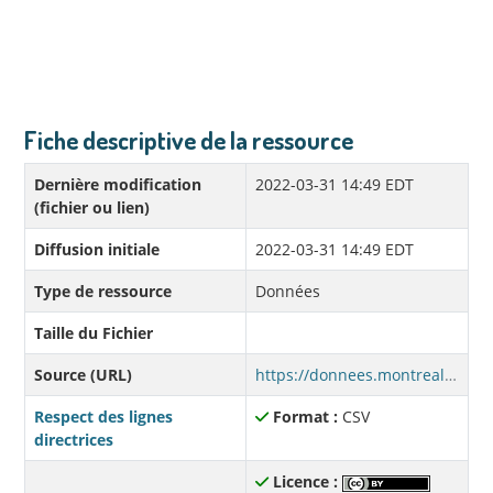
Fiche descriptive de la ressource
Dernière modification
2022-03-31 14:49 EDT
(fichier ou lien)
Diffusion initiale
2022-03-31 14:49 EDT
Type de ressource
Données
Taille du Fichier
Source (URL)
https://donnees.montreal.ca/fr/dataset/2faa580d-d127-4a30-a79a-1ebf9d255f9b/resource/05e2c30e-c388-4fd4-b16a-1de911acf23c/download/sondage-echo-variables-2020.csv
Respect des lignes
Format :
CSV
directrices
Licence :